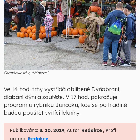
Farmářské trhy, dýňobraní
Ve 14 hod. trhy vystřídá oblíbené Dýňobraní,
dlabání dýní a soutěže. V 17 hod. pokračuje
program u rybníku Junčáku, kde se po hladině
budou pouštět svítící lekníny.
Publikováno:
8. 10. 2019
, Autor:
Redakce
, Profil
autora:
Redakce