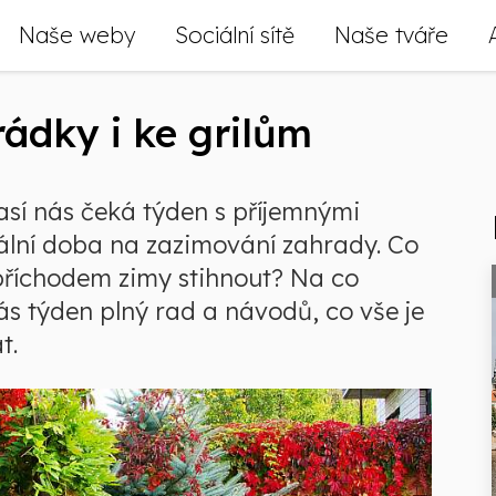
Naše weby
Sociální sítě
Naše tváře
rádky i ke grilům
así nás čeká týden s příjemnými
eální doba na zazimování zahrady. Co
 příchodem zimy stihnout? Na co
 týden plný rad a návodů, co vše je
t.