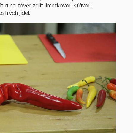
t a na závěr zalít limetkovou šťávou.
strých jídel.