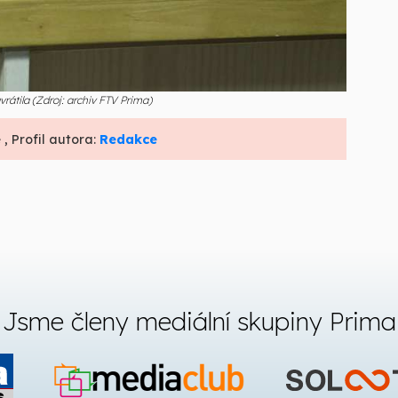
vrátila (Zdroj: archiv FTV Prima)
e
, Profil autora:
Redakce
Jsme členy mediální skupiny Prima