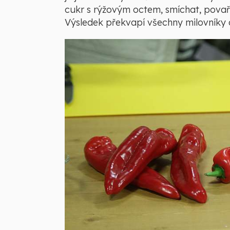
cukr s rýžovým octem, smíchat, povaři
Výsledek překvapí všechny milovníky o