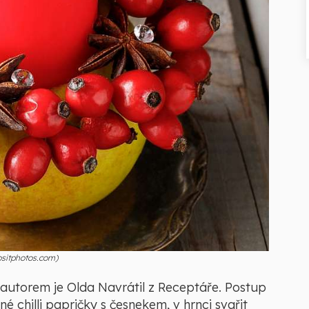
positphotos.com)
ž autorem je Olda Navrátil z Receptáře. Postup
é chilli papričky s česnekem, v hrnci svařit