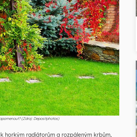
 zapomenout? (Zdroj: Depositphotos)
 k horkým radiátorům a rozpáleným krbům,