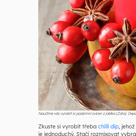
Naučíme vás vyrobit si podzimní svícen z jablka (Zdroj: De
Zkuste si vyrobit třeba
chilli dip
, jeho
je jednoduchý. Stačí rozmixovat vybran