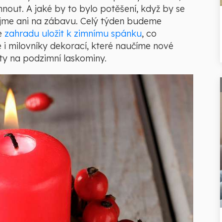
out. A jaké by to bylo potěšení, když by se
ejme ani na zábavu. Celý týden budeme
e
zahradu uložit k zimnímu spánku
, co
 i milovníky dekorací, které naučíme nové
ty na podzimní laskominy.