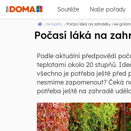
Soutěže
Naše pořady
Aktuality
Počasí láká na zahrádky i ke grilům
Počasí láká na zah
Podle aktuální předpovědi poč
teplotami okolo 20 stupňů. Id
všechno je potřeba ještě před
nesmíme zapomenout? Čeká nás
potřeba ještě na zahradě uděla