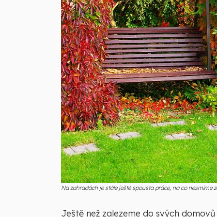
Na zahradách je stále ještě spousta práce, na co nesmíme
Ještě než zalezeme do svých domovů