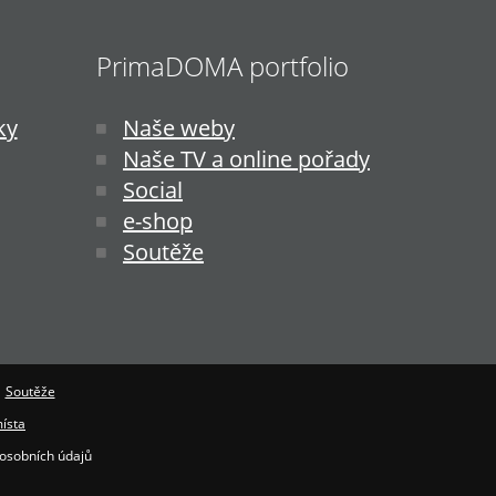
PrimaDOMA portfolio
ky
Naše weby
Naše TV a online pořady
Social
e-shop
Soutěže
|
Soutěže
ísta
osobních údajů