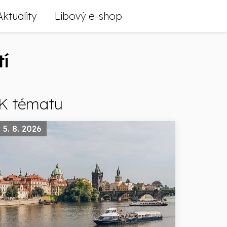
Aktuality
Libový e-shop
tí
K tématu
5. 8. 2026