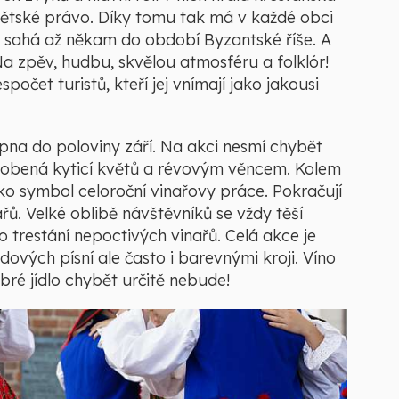
 světské právo. Díky tomu tak má v každé obci
e sahá až někam do období Byzantské říše. A
a zpěv, hudbu, skvělou atmosféru a folklór!
očet turistů, kteří jej vnímají jako jakousi
pna do poloviny září. Na akci nesmí chybět
dobená kyticí květů a révovým věncem. Kolem
ako symbol celoroční vinařovy práce. Pokračují
řů. Velké oblibě návštěvníků se vždy těší
 trestání nepoctivých vinařů. Celá akce je
vých písní ale často i barevnými kroji. Víno
ré jídlo chybět určitě nebude!