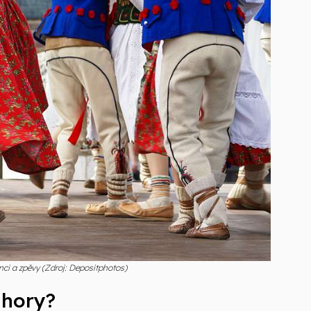
anci a zpěvy (Zdroj: Depositphotos)
 hory?