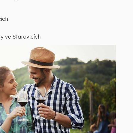
cích
ry ve Starovicích