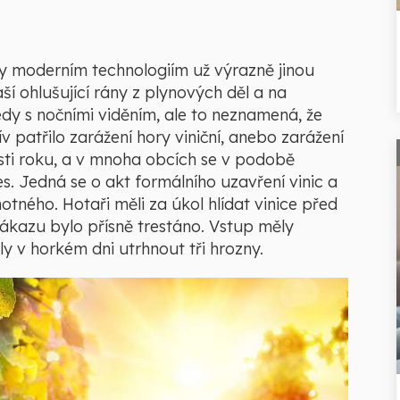
 moderním technologiím už výrazně jinou
í ohlušující rány z plynových děl a na
edy s nočními viděním, ale to neznamená, že
v patřilo zarážení hory viniční, anebo zarážení
osti roku, a v mnoha obcích se v podobě
. Jedná se o akt formálního uzavření vinic a
ného. Hotaři měli za úkol hlídat vinice před
zákazu bylo přísně trestáno. Vstup měly
ly v horkém dni utrhnout tři hrozny.