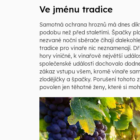
Ve jménu tradice
Samotná ochrana hroznů má dnes díky
podobu než před staletími. Špačky plaš
nezvané noční sběrače číhají dalekohl
tradice pro vinaře nic neznamenají. Dří
hory viničné, k vinařově největší udál
společenské události dochovalo dodnes
zákaz vstupu všem, kromě vinaře samot
zlodějíčky a špačky. Porušení tohoto 
povolen jen těhotné ženy, které si moh