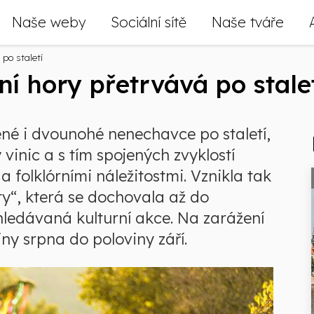
Naše weby
Sociální sítě
Naše tváře
po staletí
í hory přetrvává po stale
ené i dvounohé nenechavce po staletí,
 vinic a s tím spojených zvyklostí
a folklórními náležitostmi. Vznikla tak
ry“, která se dochovala až do
yhledávaná kulturní akce. Na zarážení
ny srpna do poloviny září.