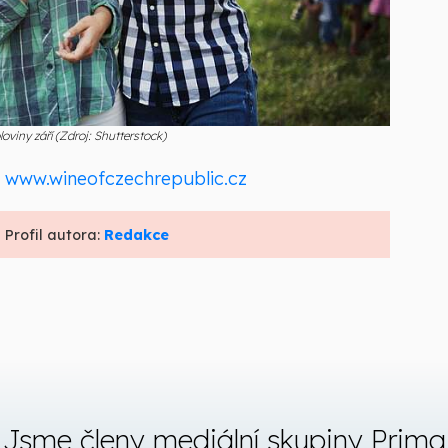
viny září (Zdroj: Shutterstock)
:
www.wineofczechrepublic.cz
 Profil autora:
Redakce
Jsme členy mediální skupiny Prima