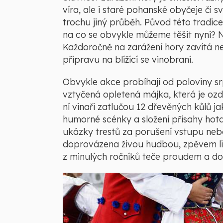
víra, ale i staré pohanské obyčeje či
trochu jiný průběh. Původ této tradic
na co se obvykle můžeme těšit nyní? N
Každoročně na zarážení hory zavítá nesp
přípravu na blížící se vinobraní.
Obvykle akce probíhají od poloviny sr
vztyčená opletená májka, která je oz
ní vinaři zatlučou 12 dřevěných kůlů j
humorné scénky a složení přísahy hota
ukázky trestů za porušení vstupu nebo
doprovázena živou hudbou, zpěvem lido
z minulých ročníků teče proudem a dob