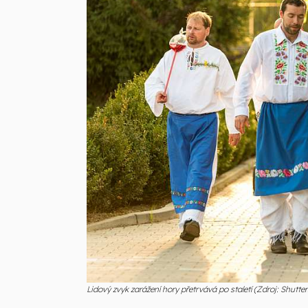
Lidový zvyk zarážení hory přetrvává po staletí (Zdroj: Shutte