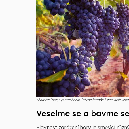
"Zarážení hory" je starý zvyk, kdy se formálně zamykají vini
Veselme se a bavme s
Slavnost zarážení hory je směsicí různý