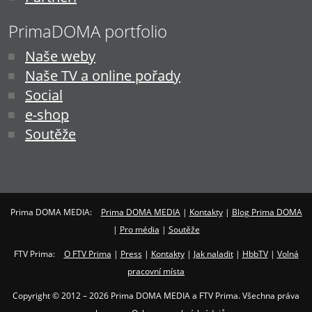
PrimaDOMA portfolio
Naše weby
Naše TV a online pořady
Social
e-shop
Soutěže
Prima DOMA MEDIA:
Prima DOMA MEDIA
|
Kontakty
|
Blog Prima DOMA
|
Pro média
|
Soutěže
FTV Prima:
O FTV Prima
|
Press
|
Kontakty
|
Jak naladit
|
HbbTV
|
Volná
pracovní místa
Copyright © 2012 – 2026 Prima DOMA MEDIA a FTV Prima. Všechna práva