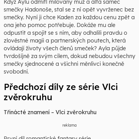
Když Aylu odmítl milovaný muž a alfa samec
smečky Hadonoše, stal se z ní opět vyvrženec bez
smečky. Nyní ji chce Kaden za každou cenu zpět a
ona jeho pomoc potřebuje. Dokáže mu ale
odpustit a spojit se s ním, aby odhalili pravdu o
zlověstné magii a partnerských poutech, která
ovládají životy všech členů smeček? Ayla půjde
tvrdošíjně za svým cílem, dokud nebudou všechny
smečky sjednocené a všichni měnlivci konečně
svobodní.
Předchozí díly ze série Vlci
zvěrokruhu
Třinácté znamení – Vlci zvěrokruhu
reklama
První díl romantické fantasy série.