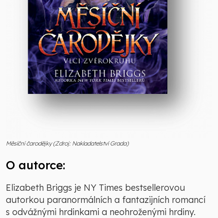
Měsíční čarodějky (Zdroj: Nakladatelství Grada)
O autorce:
Elizabeth Briggs je NY Times bestsellerovou
autorkou paranormálních a fantazijních romancí
s odvážnými hrdinkami a neohroženými hrdiny.