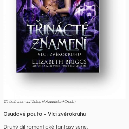
Třinácté znamení (Zdroj: Nakladatelství Grada)
Osudové pouto – Vlci zvěrokruhu
Druhý díl romantické fantasy série.