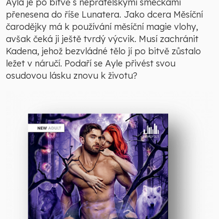
Ayla je po bitvě s nepřátelskými smečkami
přenesena do říše Lunatera. Jako dcera Měsíční
čarodějky má k používání měsíční magie vlohy,
avšak čeká ji ještě tvrdý výcvik. Musí zachránit
Kadena, jehož bezvládné tělo jí po bitvě zůstalo
ležet v náručí. Podaří se Ayle přivést svou
osudovou lásku znovu k životu?