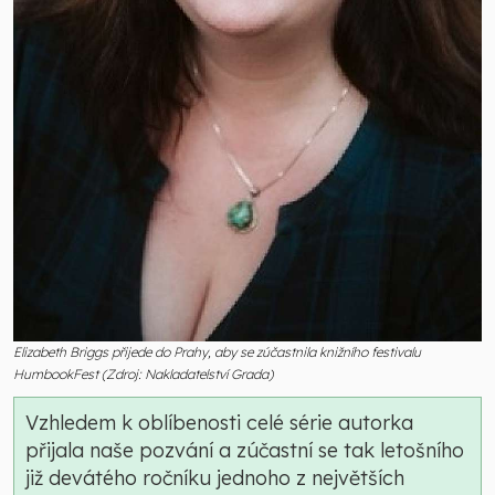
Elizabeth Briggs přijede do Prahy, aby se zúčastnila knižního festivalu
HumbookFest (Zdroj: Nakladatelství Grada)
Vzhledem k oblíbenosti celé série autorka
přijala naše pozvání a zúčastní se tak letošního
již devátého ročníku jednoho z největších