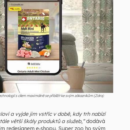
hnologií s cílem maximálně se přiblížit ke svým zákazníkům (Zdroj:
ví a vyjde jim vstříc v době, kdy trh nabízí
tále větší škály produktů a služeb,“
dodává
tním redesignem e‑shopu. Super zoo ho svým