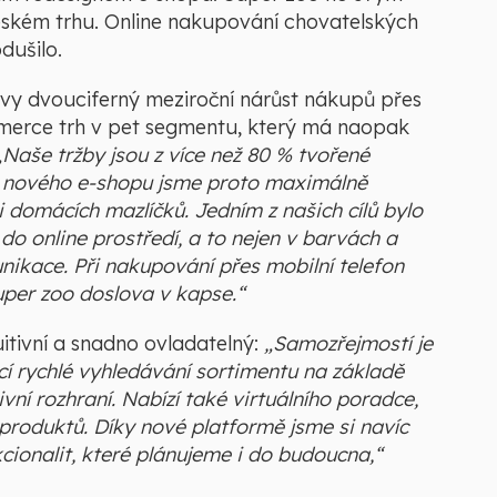
eském trhu. Online nakupování chovatelských
dušilo.
vy dvouciferný meziroční nárůst nákupů přes
ommerce trh v pet segmentu, který má naopak
„Naše tržby jsou z více než 80 % tvořené
gnu nového e-shopu jsme proto maximálně
i domácích mazlíčků. Jedním z našich cílů bylo
o online prostředí, a to nejen v barvách a
nikace. Při nakupování přes mobilní telefon
per zoo doslova v kapse.“
itivní a snadno ovladatelný:
„Samozřejmostí je
jící rychlé vyhledávání sortimentu na základě
vní rozhraní. Nabízí také virtuálního poradce,
roduktů. Díky nové platformě jsme si navíc
cionalit, které plánujeme i do budoucna,“