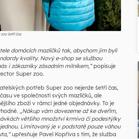
zoo šetří čas
tele domácích mazlíčků tak, abychom jim byli
tandardy kvality. Nový e-shop se službou
nás i zákazníky zásadním milníkem,“
popisuje
ector Super zoo.
telských potřeb Super zoo nejenže šetří čas,
času ve společnosti svých mazlíčků, ale
šího zboží v rámci jedné objednávky. To je
ýhodné.
„Nákup vám dovezeme až ke dveřím,
návkách většího množství krmiva či podestýlky
najednou. Limitovaný je v podstatě pouze váhou
uta,“
upřesňuje Pavel Kopřiva s tím, že služba