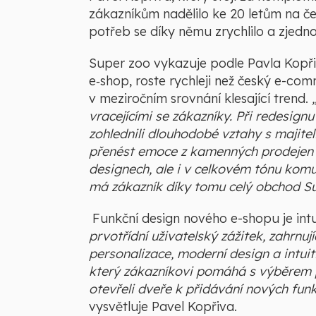
zákazníkům nadělilo ke 20 letům na č
potřeb se díky němu zrychlilo a zjedno
Super zoo vykazuje podle Pavla Kopři
e‑shop, roste rychleji než český e-c
v meziročním srovnání klesající trend.
vracejícími se zákazníky. Při redesi
zohlednili dlouhodobé vztahy s majitel
přenést emoce z kamenných prodejen d
designech, ale i v celkovém tónu komu
má zákazník díky tomu celý obchod Su
Funkční design nového e-shopu je intu
prvotřídní uživatelský zážitek, zahrnu
personalizace, moderní design a intuiti
který zákazníkovi pomáhá s výběrem p
otevřeli dveře k přidávání nových funk
vysvětluje Pavel Kopřiva.