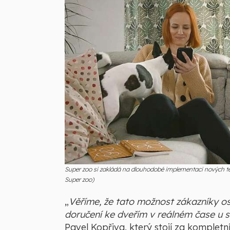
Super zoo si zakládá na dlouhodobé implementaci nových tec
Super zoo)
„
Věříme, že tato možnost zákazníky oslo
doručení ke dveřím v reálném čase u s
Pavel Kopřiva, který stojí za komple