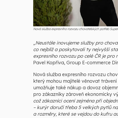
Nová služba expresního rozvozu chovatelských potřeb Super 
„Neustále inovujeme služby pro chova
co nejblíž a poskytovali ty nejvyšší s
expresního rozvozu po celé ČR je pro 
Pavel Kopřiva, Group E-commerce Dir
Nová služba expresního rozvozu chova
který mohou majitelé věnovat trávení 
umožňuje také nákup a dovoz objemněj
pro zákazníky zároveň ekonomicky v
což zákazníci ocení zejména při objed
– kurýr doručí třeba 5 velkých pytlů 
a rozměry, které se vejdou do kufru a