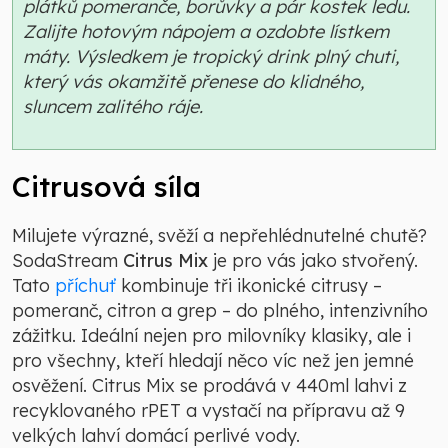
plátků pomeranče, borůvky a pár kostek ledu.
Zalijte hotovým nápojem a ozdobte lístkem
máty. Výsledkem je tropický drink plný chuti,
který vás okamžitě přenese do klidného,
sluncem zalitého ráje.
Citrusová síla
Milujete výrazné, svěží a nepřehlédnutelné chutě?
SodaStream
Citrus Mix
je pro vás jako stvořený.
Tato
příchuť
kombinuje tři ikonické citrusy –
pomeranč, citron a grep – do plného, intenzivního
zážitku. Ideální nejen pro milovníky klasiky, ale i
pro všechny, kteří hledají něco víc než jen jemné
osvěžení. Citrus Mix se prodává v 440ml lahvi z
recyklovaného rPET a vystačí na přípravu až 9
velkých lahví domácí perlivé vody.