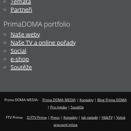
Témata
Partneři
PrimaDOMA portfolio
Naše weby
Naše TV a online pořady
Social
e-shop
Soutěže
Prima DOMA MEDIA:
Prima DOMA MEDIA
|
Kontakty
|
Blog Prima DOMA
|
Pro média
|
Soutěže
FTV Prima:
O FTV Prima
|
Press
|
Kontakty
|
Jak naladit
|
HbbTV
|
Volná
pracovní místa