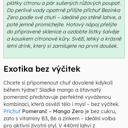
plátky citronu a pár sušených růžových poupat.
Do perlivé vody opatrně přilijte příchuť Bezinka
Zero podle své chuti – ideálně po stěně lahve, a
poté jemně promíchejte. Hotový nápoj přelijte
do připravené sklenice a ozdobte lístky šalvěje
a kouskem citronové kůry. Svěží, lehký a krásně
letní drink, který si zamilujete na první doušek.
Exotika bez výčitek
Chcete si připomenout chuť dovolené kdykoli
během týdne? Sladké mango a šťavnatý
pomeranč představuje perfektně vyváženou
kombinaci, která osvěží tělo i mysl – bez výčitek.
Příchuť
Pomeranč – Mango Zero
je bez cukru,
zato s vitaminy B3, B6 a zinkem – ideální volba
pro aktivní životní styl. V 440ml lahvi z