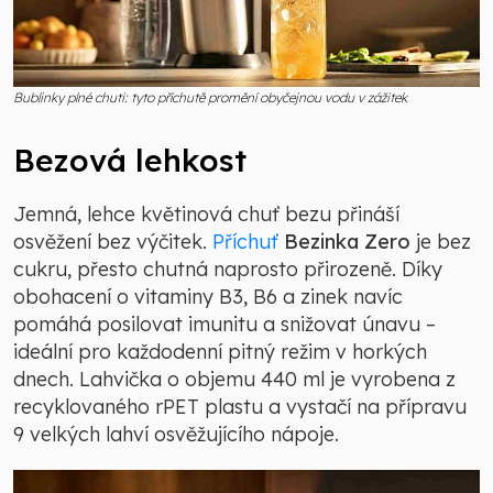
Bublinky plné chuti: tyto příchutě promění obyčejnou vodu v zážitek
Bezová lehkost
Jemná, lehce květinová chuť bezu přináší
osvěžení bez výčitek.
Příchuť
Bezinka Zero
je bez
cukru, přesto chutná naprosto přirozeně. Díky
obohacení o vitaminy B3, B6 a zinek navíc
pomáhá posilovat imunitu a snižovat únavu –
ideální pro každodenní pitný režim v horkých
dnech. Lahvička o objemu 440 ml je vyrobena z
recyklovaného rPET plastu a vystačí na přípravu
9 velkých lahví osvěžujícího nápoje.