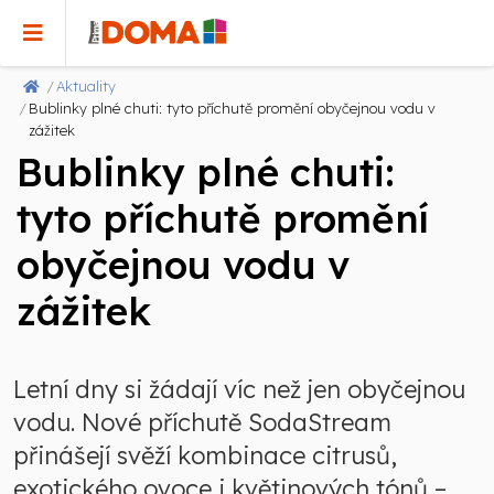
Aktuality
Bublinky plné chuti: tyto příchutě promění obyčejnou vodu v
zážitek
Bublinky plné chuti:
tyto příchutě promění
obyčejnou vodu v
zážitek
Letní dny si žádají víc než jen obyčejnou
vodu. Nové příchutě SodaStream
přinášejí svěží kombinace citrusů,
exotického ovoce i květinových tónů –