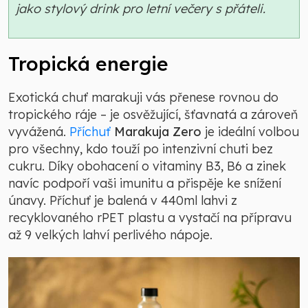
jako stylový drink pro letní večery s přáteli.
Tropická energie
Exotická chuť marakuji vás přenese rovnou do
tropického ráje – je osvěžující, šťavnatá a zároveň
vyvážená.
Příchuť
Marakuja Zero
je ideální volbou
pro všechny, kdo touží po intenzivní chuti bez
cukru. Díky obohacení o vitaminy B3, B6 a zinek
navíc podpoří vaši imunitu a přispěje ke snížení
únavy. Příchuť je balená v 440ml lahvi z
recyklovaného rPET plastu a vystačí na přípravu
až 9 velkých lahví perlivého nápoje.