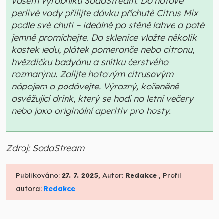
vašem výrobníku SodaStream. Do hotové
perlivé vody přilijte dávku příchutě Citrus Mix
podle své chuti – ideálně po stěně lahve a poté
jemně promíchejte. Do sklenice vložte několik
kostek ledu, plátek pomeranče nebo citronu,
hvězdičku badyánu a snítku čerstvého
rozmarýnu. Zalijte hotovým citrusovým
nápojem a podávejte. Výrazný, kořeněně
osvěžující drink, který se hodí na letní večery
nebo jako originální aperitiv pro hosty.
Zdroj: SodaStream
Publikováno:
27. 7. 2025
, Autor:
Redakce
, Profil
autora:
Redakce