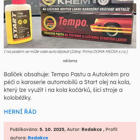
I na podzim se může vaše auto blýskat (Zdroj: Prima DOMA MEDIA s.r.o.)
reklama
Balíček obsahuje: Tempo Pastu a Autokrém pro
péči o karoserie automobilů a Start olej na kola,
který lze využít i na kola kočárků, šicí stroje a
koloběžky.
HERNÍ ŘÁD
Publikováno:
5. 10. 2025
, Autor:
Redakce
, Profil
autora:
Redakce