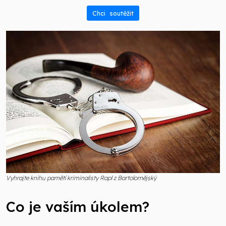
Chci soutěžit
Vyhrajte knihu pamětí kriminalisty Rapl z Bartolomějský
Co je vaším úkolem?