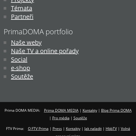
Témata
Partneři
PrimaDOMA portfolio
Naše weby
Naše TV a online pořady
Social
e-shop
Soutěže
Prima DOMA MEDIA:
Prima DOMA MEDIA
|
Kontakty
|
Blog Prima DOMA
|
Pro média
|
Soutěže
FTV Prima:
O FTV Prima
|
Press
|
Kontakty
|
Jak naladit
|
HbbTV
|
Volná