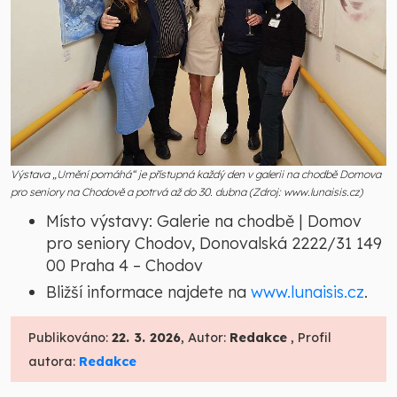
Výstava „Umění pomáhá“ je přístupná každý den v galerii na chodbě Domova
pro seniory na Chodově a potrvá až do 30. dubna (Zdroj: www.lunaisis.cz)
Místo výstavy: Galerie na chodbě | Domov
pro seniory Chodov, Donovalská 2222/31 149
00 Praha 4 – Chodov
Bližší informace najdete na
www.lunaisis.cz
.
Publikováno:
22. 3. 2026
, Autor:
Redakce
, Profil
autora:
Redakce