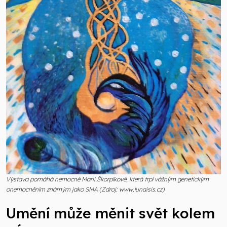
Výstava pomáhá nemocné Marii Škorpíkové, která trpí vážným genetickým
onemocněním známým jako SMA (Zdroj: www.lunaisis.cz)
Umění může měnit svět kolem