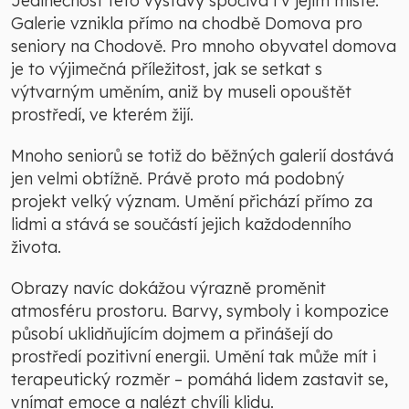
Jedinečnost této výstavy spočívá i v jejím místě.
Galerie vznikla přímo na chodbě Domova pro
seniory na Chodově. Pro mnoho obyvatel domova
je to výjimečná příležitost, jak se setkat s
výtvarným uměním, aniž by museli opouštět
prostředí, ve kterém žijí.
Mnoho seniorů se totiž do běžných galerií dostává
jen velmi obtížně. Právě proto má podobný
projekt velký význam. Umění přichází přímo za
lidmi a stává se součástí jejich každodenního
života.
Obrazy navíc dokážou výrazně proměnit
atmosféru prostoru. Barvy, symboly i kompozice
působí uklidňujícím dojmem a přinášejí do
prostředí pozitivní energii. Umění tak může mít i
terapeutický rozměr – pomáhá lidem zastavit se,
vnímat emoce a nalézt chvíli klidu.