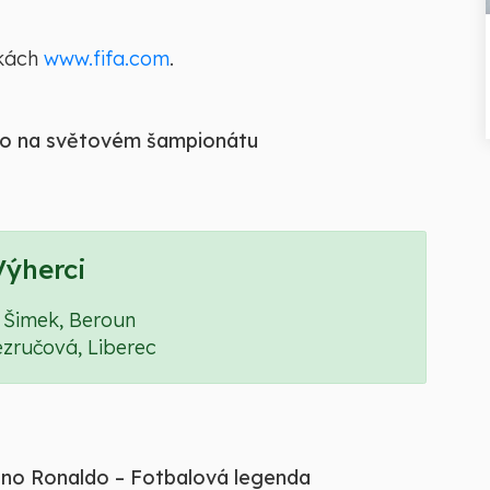
nkách
www.fifa.com
.
ldo na světovém šampionátu
Výherci
 Šimek, Beroun
zručová, Liberec
iano Ronaldo – Fotbalová legenda