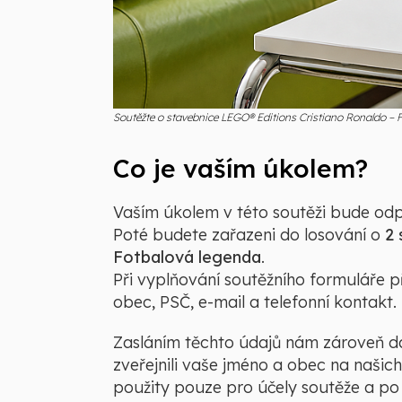
Soutěžte o stavebnice LEGO® Editions Cristiano Ronaldo – 
Co je vaším úkolem?
Vaším úkolem v této soutěži bude o
Poté budete zařazeni do losování o
2
Fotbalová legenda
.
Při vyplňování soutěžního formuláře p
obec, PSČ, e-mail a telefonní kontakt.
Zasláním těchto údajů nám zároveň d
zveřejnili vaše jméno a obec na našic
použity pouze pro účely soutěže a po