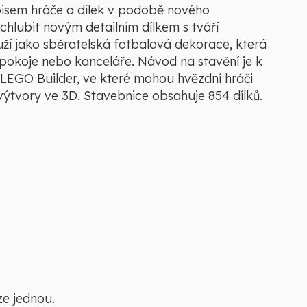
pisem hráče a dílek v podobě nového
hlubit novým detailním dílkem s tváří
uží jako sběratelská fotbalová dekorace, která
okoje nebo kanceláře. Návod na stavění je k
i LEGO Builder, ve které mohou hvězdní hráči
výtvory ve 3D. Stavebnice obsahuje 854 dílků.
ze jednou.