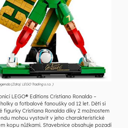
genda (Zdroj: LEGO Trading s.r.o. )
bnicí LEGO® Editions Cristiano Ronaldo –
olky a fotbalové fanoušky od 12 let. Děti si
né figurky Cristiana Ronalda díky 2 možnostem
ndu mohou vystavit v jeho charakteristické
ném kopu nůžkami. Stavebnice obsahuje pozadí