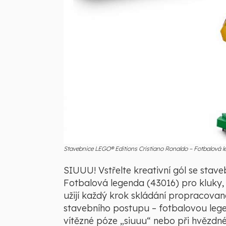
Stavebnice LEGO® Editions Cristiano Ronaldo – Fotbalová le
SIUUU! Vstřelte kreativní gól se stave
Fotbalová legenda (43016) pro kluky, h
užijí každý krok skládání propracova
stavebního postupu – fotbalovou lege
vítězné póze „siuuu“ nebo při hvězd