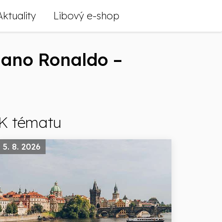
Aktuality
Libový e-shop
iano Ronaldo –
K tématu
5. 8. 2026