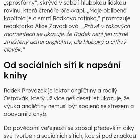
„sprosťárny“, skrývá v sobě i hlubokou lidskou
rovinu, která čtenáře překvapí. „Moje oblíbená
kapitola je o smrti Radkova tatínka,“ prozrazuje
redaktorka Alice Zavadilová.
„Právě v takových
momentech se ukazuje, že Radek není jen mírně
ztřeštěný učitel angličtiny, ale hluboký a citlivý
člověk.“
Od sociálních sítí k napsání
knihy
Radek Provázek je lektor angličtiny a rodilý
Ostravák, který už více než deset let ukazuje, že
výuka angličtiny nemusí být spojená se stresem a
obavami z chyb.
Do povědomí veřejnosti se zapsal především díky
své tvorbě na sociálních sítích, kde si pod značkou