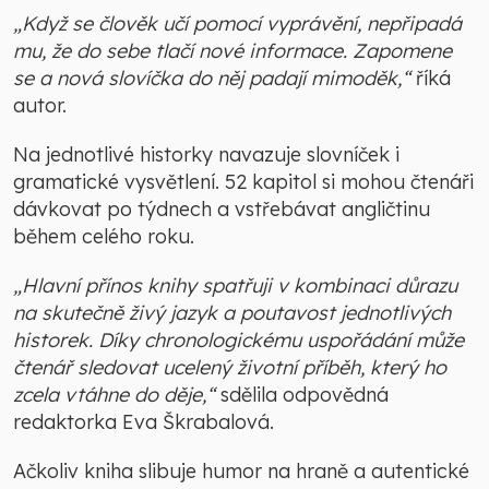
„Když se člověk učí pomocí vyprávění, nepřipadá
mu, že do sebe tlačí nové informace. Zapomene
se a nová slovíčka do něj padají mimoděk,“
říká
autor.
Na jednotlivé historky navazuje slovníček i
gramatické vysvětlení. 52 kapitol si mohou čtenáři
dávkovat po týdnech a vstřebávat angličtinu
během celého roku.
„Hlavní přínos knihy spatřuji v kombinaci důrazu
na skutečně živý jazyk a poutavost jednotlivých
historek. Díky chronologickému uspořádání může
čtenář sledovat ucelený životní příběh, který ho
zcela vtáhne do děje,“
sdělila odpovědná
redaktorka Eva Škrabalová.
Ačkoliv kniha slibuje humor na hraně a autentické