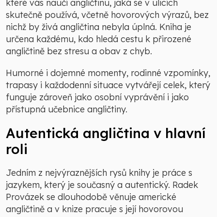
které vás naučí angličtinu, jaká se v ulicích
skutečně používá, včetně hovorových výrazů, bez
nichž by živá angličtina nebyla úplná. Kniha je
určena každému, kdo hledá cestu k přirozené
angličtině bez stresu a obav z chyb.
Humorné i dojemné momenty, rodinné vzpomínky,
trapasy i každodenní situace vytvářejí celek, který
funguje zároveň jako osobní vyprávění i jako
přístupná učebnice angličtiny.
Autentická angličtina v hlavní
roli
Jedním z nejvýraznějších rysů knihy je práce s
jazykem, který je současný a autentický. Radek
Provázek se dlouhodobě věnuje americké
angličtině a v knize pracuje s její hovorovou