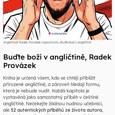
Angličtinář Radek Provázek napsal knihu Buďte boží v angličtině
Buďte boží v angličtině, Radek
Provázek
Kniha je určená všem, kdo se chtějí přiblížit
přirozené angličtině, a zároveň hledají formu,
která je nebude nudit. Každá kapitola je
vystavěná jako samostatný příběh v češtině
angličtině. Nečekejte žádnou nudnou učebnici,
ale
52 autentických příběhů ze života autora
,