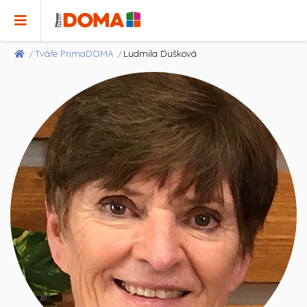
Tváře PrimaDOMA
Ludmila Dušková