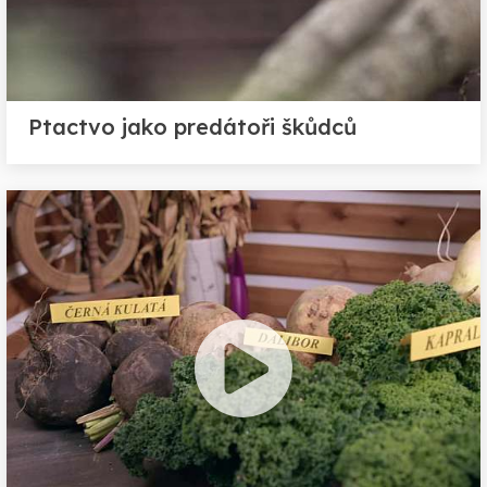
Ptactvo jako predátoři škůdců