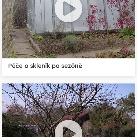
Péče o skleník po sezóně