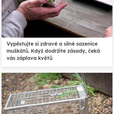
Vypěstujte si zdravé a silné sazenice
muškátů. Když dodržíte zásady, čeká
vás záplava květů