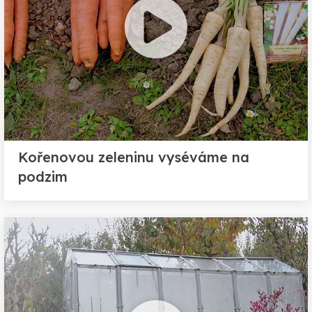
Kořenovou zeleninu vyséváme na
podzim