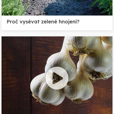
Proč vysévat zelené hnojení?