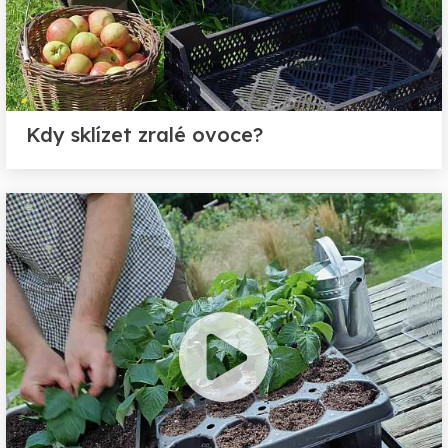
Kdy sklízet zralé ovoce?