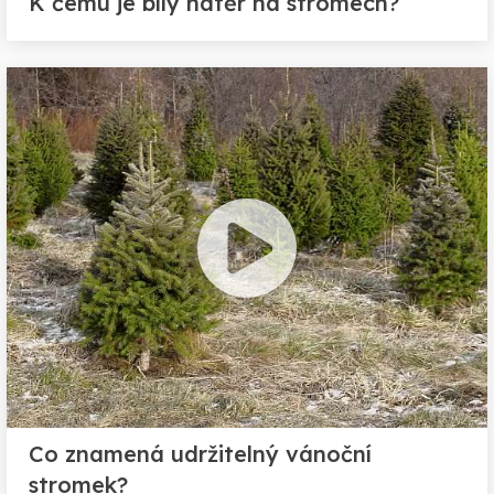
K čemu je bílý nátěr na stromech?
Co znamená udržitelný vánoční
stromek?