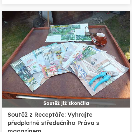
Soutěž již skončila
Soutěž z Receptáře: Vyhrajte
předplatné středečního Práva s
magazínem